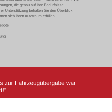
Lösungen, die genau auf Ihre Bedürfnisse
rer Unterstützung behalten Sie den Überblick
nen sich Ihren Autotraum erfüllen.
ebote
zung
bis zur Fahrzeugübergabe war
t!”