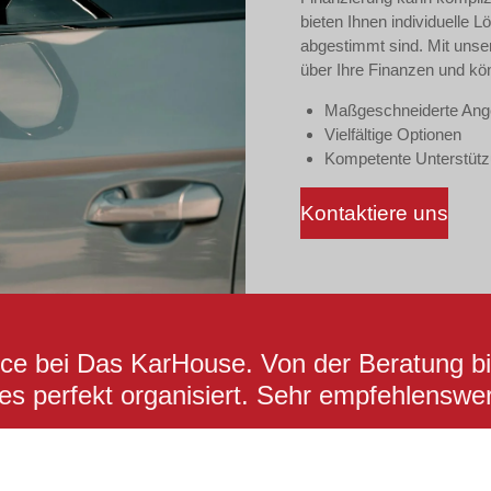
bieten Ihnen individuelle 
abgestimmt sind. Mit unse
über Ihre Finanzen und kön
Maßgeschneiderte Ang
Vielfältige Optionen
Kompetente Unterstüt
Kontaktiere uns
vice bei Das KarHouse. Von der Beratung 
les perfekt organisiert. Sehr empfehlenswer
Maria Müller